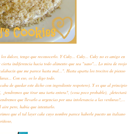
n los dulces, tengo que reconocerlo. Y Cuky... Cuky... Cuky no es amigo en
cierta indiferencia hacia todo alimento que sea "sano"... Lo mira de reojo
 calabacín que me parece hasta mal...". Hasta aparta los trocitos de pienso
uras... Con eso, os lo digo todo.
 acaba de quedar este dicho con ingrediente respotero). Y es que al principio
, ¿tendremos que tirar una tarta entera?, (cosa poco probable), ¿detectará
endremos que llevarlo a urgencias por una intolerancia a las verduras?,...
 aire pero, había que intentarlo.
brimos que el tal layer cake cuyo nombre parece haberle puesto un italiano
ariñoso,