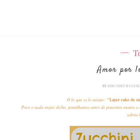
T
Amor por l
BY
KIM CUKY'S COOK
"Layer cake d
O lo que es lo mismo:
Poco o nada mejor dicho, pensábamos antes de ponernos manos a l
sabría 