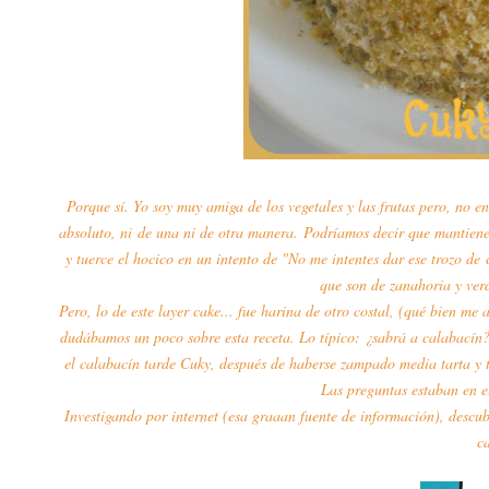
Porque sí. Yo soy muy amiga de los vegetales y las frutas pero, no e
absoluto, ni de una ni de otra manera. Podríamos decir que mantiene 
y tuerce el hocico en un intento de "No me intentes dar ese trozo de
que son de zanahoria y verd
Pero, lo de este layer cake... fue harina de otro costal, (qué bien me
dudábamos un poco sobre esta receta. Lo típico: ¿sabrá a calabacín?
el calabacín tarde Cuky, después de haberse zampado media tarta y t
Las preguntas estaban en el
Investigando por internet (esa graaan fuente de información), descu
c