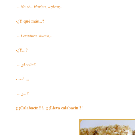
-...No sé...Harina, azúcar,...
-¿Y qué más...?
-...Levadura, huevo,...
-¿Y...?
-...¿Aceite?.
- ¬¬''...
-...¿...?.
¡¡¡Calabacín!!!. ¡¡¡Lleva calabacín!!!